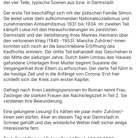
der vier Teile, typische Szenen aus bzw. in Darmstadt.
Der erste Teil beschäftigt sich mit der jüdischen Familie Simon.
Sie leidet unter dem aufkommenden Nationalsozialismus und
zunehmenden Antisemitismus 1931 bis 1934. Im zweiten Teil
kämpft Luise mit den Herausforderungen im zerstörten
Darmstadt und der Verbitterung ihres Mannes Hermann über
den verlorenen Krieg (1945 -1953). Manche Zuhörer/-innen
konnten sich noch an die beschriebene Eröffnung des
Kaufhofes erinnern. Der dritte Teil behandelt das Geschehen in
der Mitte der siebziger Jahre. Durch beim Umbau des Hauses
gefundene Unterlagen ihrer Mutter beginnt Susanne die
Vergangenheit ihrer Eltern zu erforschen. Der vierte Teil führt in
die heutige Zeit und in die Anfänge von Corona. Erst hier
schließt sich der Kreis zum ersten Kapitel.
Gefragt nach ihren Lieblingspersonen im Roman nennt Frau
Zeizinger die starken Frauen der Nachkriegszeit in Teil 2. Sie
verdienen ihre Bewunderung.
Eine gelungene Lesung! Es hätten ein paar mehr Zuhörer/-
innen sein dürfen. Aber an diesem Tag war Darmstadt in
Schnee gehüllt und das winterliche Wetter hielt sicher einige
Interessierte fern.