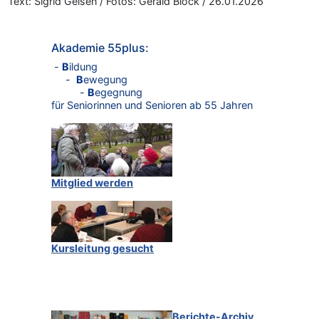
Text: Sigrid Geisen / Fotos: Gerald Block / 26.01.2026
Akademie 55plus:
-
B
ildung
-
B
ewegung
-
B
egegnung
für Seniorinnen und Senioren ab 55 Jahren
Mitglied werden
Kursleitung gesucht
Berichte-Archiv