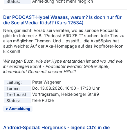
Anmeldung nicht mehr möglich
Status:
Der PODCAST-Hype! Waaaas, warum? Is doch nur für
die SocialMedia-Kids!? (Kurs 12534)
Nein, gar nicht! Vorab sei verraten, wo es seriöse Podcasts
gibt: Im Internet z.B. "Podcast ARD ZEIT" suchen: tolle Tips zu
allen möglichen Themen. Und ...pssst!!... die Aka55plus hat
auch welche: Auf der Aka-Homepage auf das Kopfhörer-Icon
klicken!!!
Wir sagen Euch, wie der Hype entstanden ist und wo und wie
ihr einsteigen könnt - Podcaster werden! Großer Spaß,
kinderleicht! Gerne mit unserer Hilfe!!!
Peter Wagener
Leitung:
Do. 13.08.2026, 16:00 - 17:30 Uhr
Termin:
Vortragsraum, Heidelberger Str.89
Treffpunkt:
freie Plätze
Status:
Anmeldung
Android-Spezial: Hörgenuss - eigene CD‘s in die