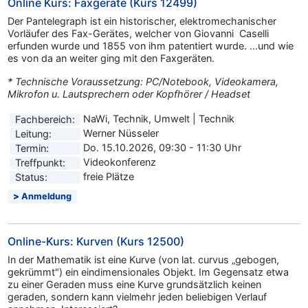
Online Kurs: Faxgeräte (Kurs 12499)
Der Pantelegraph ist ein historischer, elektromechanischer
Vorläufer des Fax-Gerätes, welcher von Giovanni Caselli
erfunden wurde und 1855 von ihm patentiert wurde. ...und wie
es von da an weiter ging mit den Faxgeräten.
* Technische Voraussetzung: PC/Notebook, Videokamera,
Mikrofon u. Lautsprechern oder Kopfhörer / Headset
NaWi, Technik, Umwelt | Technik
Fachbereich:
Werner Nüsseler
Leitung:
Do. 15.10.2026, 09:30 - 11:30 Uhr
Termin:
Videokonferenz
Treffpunkt:
freie Plätze
Status:
Anmeldung
Online-Kurs: Kurven (Kurs 12500)
In der Mathematik ist eine Kurve (von lat. curvus „gebogen,
gekrümmt") ein eindimensionales Objekt. Im Gegensatz etwa
zu einer Geraden muss eine Kurve grundsätzlich keinen
geraden, sondern kann vielmehr jeden beliebigen Verlauf