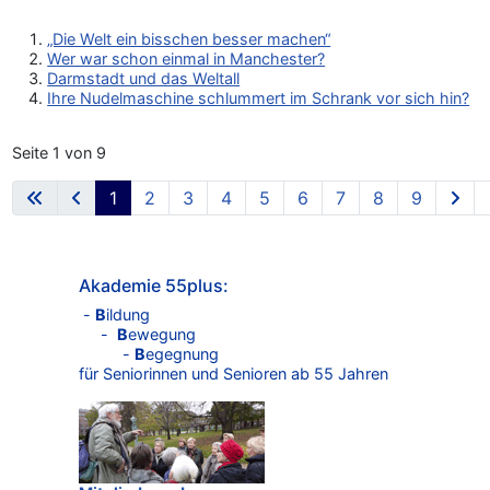
„Die Welt ein bisschen besser machen“
Wer war schon einmal in Manchester?
Darmstadt und das Weltall
Ihre Nudelmaschine schlummert im Schrank vor sich hin?
Seite 1 von 9
1
2
3
4
5
6
7
8
9
Akademie 55plus:
-
B
ildung
-
B
ewegung
-
B
egegnung
für Seniorinnen und Senioren ab 55 Jahren