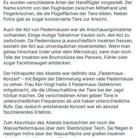
Es wurden verschiedene Arten der Handflügler vorgestellt. Der
Name kommt von den Flughäuten zwischen Mittelhand und
Fingerknochen, die die Flügelflächen der Tiere bilden. Neben
Fotos gab es sogar konservierte Tiere zur Ansicht.
Auch der Kot von Fledermäusen war als Anschauungsmaterial
vorhanden. Einige mutige Teilnehmer trauten sich, den Kot zu
zerbröseln. Da Fledermäuse ja ausschließlich Insekten fressen,
besteht der Kot aus unverdaulichen Insektenteilen. Wenn man
genau hinschaut (oder unter dem Mikroskop), kann man noch
Teile der Insekten wie Bruchstücke des Panzers, Fühler oder
sogar Facettenaugen entdecken.
Der Höhepunkt des Abends war definitiv das „Fledermaus-
Konzert“ – mit Beginn der Dämmerung waren viele Fledermäuse
zu sehen. Frau Abt-Voigt hatte 3 Fledermaus-Detektoren
mitgebracht, die die Ultraschalltöne der Tiere bei der Jagd
hörbar machen. Die verschiedenen Arten geben Töne in
unterschiedlichen Frequenzen ab und haben unterschiedliche
Rufe. Das dadurch entstehende Konzert war ein absolut
faszinierendes Erlebnis.
Zum Abschluss des Abends beobachten wir noch die
Wasserfledermäuse über dem Steinbrücker Teich. Sie fliegen in
niedriger Höhe über der Wasserfläche und greifen Insekten