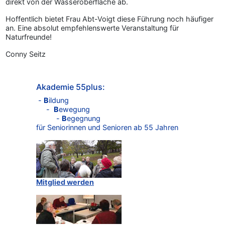
direkt von der Wasseroberfläche ab.
Hoffentlich bietet Frau Abt-Voigt diese Führung noch häufiger
an. Eine absolut empfehlenswerte Veranstaltung für
Naturfreunde!
Conny Seitz
Akademie 55plus:
-
B
ildung
-
B
ewegung
-
B
egegnung
für Seniorinnen und Senioren ab 55 Jahren
Mitglied werden