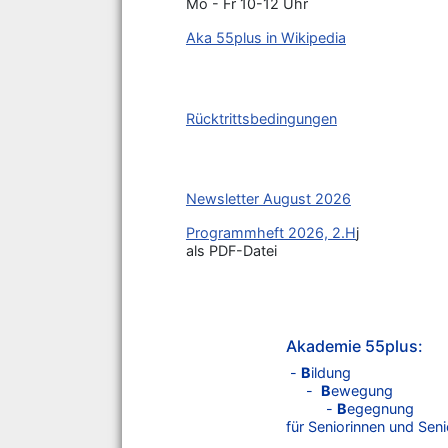
Mo - Fr 10-12 Uhr
Aka 55plus in Wikipedia
Rücktrittsbedingungen
Newsletter August 2026
Programmheft 2026, 2.H
j
als PDF-Datei
Akademie 55plus:
-
B
ildung
-
B
ewegung
-
B
egegnung
für Seniorinnen und Sen