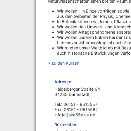
Naturwissenschaften einen breiten Raum 
Wir wollen - in Einzelvorträgen sow
aus den Gebieten der Physik, Chemie,
In Botanik können wir lernen, Pflanze
Wir wollen den Umwelt- und Klimasc
Wir wollen Alltagsphänomene ansprec
Wir wollen unseren Enkeln bei der Lös
Lebensversicherungskapital nach Zin
Wir runden unser Weltbild ab mit Bes
auch historische Entwicklungen verfo
> zu den Kursen
Adresse
Heidelberger Straße 64
64285 Darmstadt
Tel.: 06151 - 9515557
Fax: 06151 - 9515562
info(at)aka55plus.de
Bürozeiten