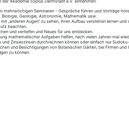
in der Akademie 55plus Darmstadt e.V. einnehmen.
ie in mehrwöchigen Seminaren - Gespräche führen und Vorträge hör
 Biologie, Geologie, Astronomie, Mathematik usw.
n mit „anderen Augen“ zu sehen, ihren Aufbau verstehen lernen und 
hutz beachten.
hen und vertiefen und Neues für uns entdecken.
ung mathematischer Aufgaben helfen, nach vielen Jahren mal wieder
s und Zinseszinsen durchrechnen können oder einfach nur Sudoku-R
uchen und Besichtigungen von Botanischen Gärten, bei Firmen und 
lgen zu können.